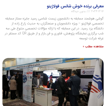
معرفی برنده خوش شانس فولاژینو
2024-12-16
بدون دیدگاه
گوشی هوشمند مسابقه به دانشجوی زیست شناسی رسید جایزه ممتاز مسابقه
تخصصی فولاژینو – ویژه دانشجویان و صنعتگران، به حدیث زارع زاده از
دانشگاه یزد رسید. در این مسابقه که با ارائه سؤالات تخصصی متنوع طی سه
شب برگزاری نمایشگاه پژوهش، فناوری و فن بازار و از طریق QR کد مستقر در
غرفه شرکت توسعه
مشاهده مطلب »