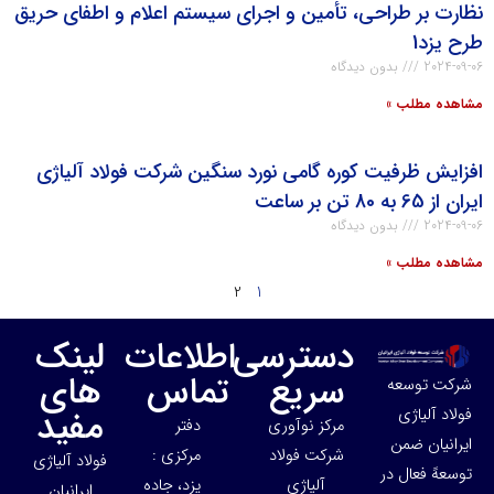
نظارت بر طراحی، تأمین و اجرای سیستم اعلام و اطفای حریق
طرح یزد1
2024-09-06
بدون دیدگاه
مشاهده مطلب »
افزایش ظرفیت کوره گامی نورد سنگین شرکت فولاد آلیاژی
ایران از 65 به 80 تن بر ساعت
2024-09-06
بدون دیدگاه
مشاهده مطلب »
2
1
دسترسی
اطلاعات
لینک
سریع
تماس
های
شرکت توسعه
مفید
فولاد آلیاژی
مرکز نوآوری
دفتر
ایرانیان ضمن
شرکت فولاد
مرکزی :
فولاد آلیاژی
توسعهً فعال در
آلیاژی
یزد، جاده
ایرانیان