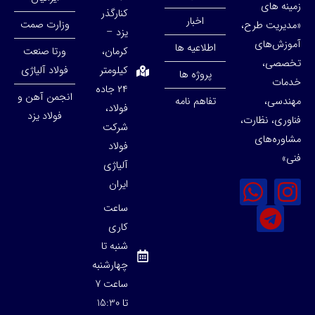
زمینه های
کنارگذر
اخبار
وزارت صمت
«مدیریت طرح،
یزد –
آموزش‌های
اطلاعیه ها
کرمان،
ورتا صنعت
تخصصی،
کیلومتر
فولاد آلیاژی
پروژه ها
خدمات
۲۴ جاده
انجمن آهن و
مهندسی،
تفاهم نامه
فولاد،
فولاد یزد
فناوری، نظارت،
شرکت
مشاوره‌های
فولاد
فنی»
آلیاژی
ایران
ساعت
کاری
شنبه تا
چهارشنبه
ساعت 7
تا 15:30