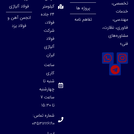
تخصصی،
کیلومتر
فولاد آلیاژی
پروژه ها
خدمات
۲۴ جاده
انجمن آهن و
مهندسی،
تفاهم نامه
فولاد،
فولاد یزد
فناوری، نظارت،
شرکت
مشاوره‌های
فولاد
فنی»
آلیاژی
ایران
ساعت
کاری
شنبه تا
چهارشنبه
ساعت 7
تا 15:30
شماره تماس:
03531226190
ایمیل