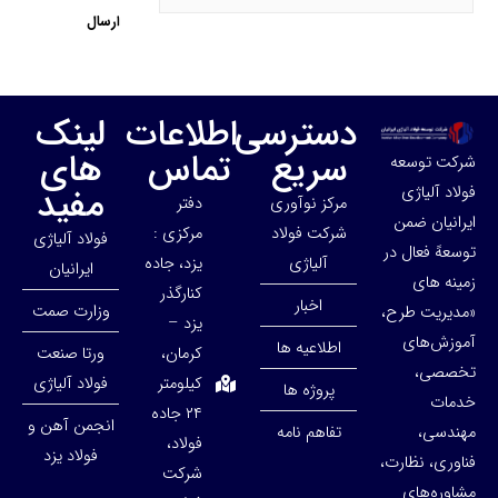
دسترسی
اطلاعات
لینک
سریع
تماس
های
شرکت توسعه
مفید
فولاد آلیاژی
مرکز نوآوری
دفتر
ایرانیان ضمن
شرکت فولاد
مرکزی :
فولاد آلیاژی
توسعهً فعال در
آلیاژی
یزد، جاده
ایرانیان
زمینه های
کنارگذر
اخبار
وزارت صمت
«مدیریت طرح،
یزد –
آموزش‌های
اطلاعیه ها
کرمان،
ورتا صنعت
تخصصی،
کیلومتر
فولاد آلیاژی
پروژه ها
خدمات
۲۴ جاده
انجمن آهن و
مهندسی،
تفاهم نامه
فولاد،
فولاد یزد
فناوری، نظارت،
شرکت
مشاوره‌های