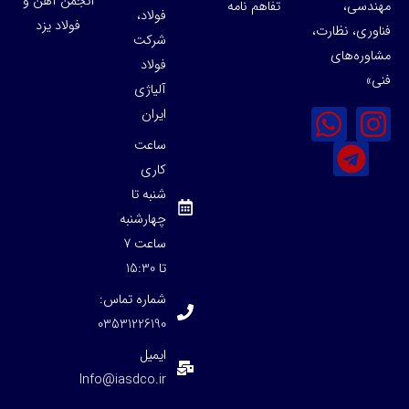
انجمن آهن و
مهندسی،
تفاهم نامه
فولاد،
فولاد یزد
فناوری، نظارت،
شرکت
مشاوره‌های
فولاد
فنی»
آلیاژی
ایران
ساعت
کاری
شنبه تا
چهارشنبه
ساعت 7
تا 15:30
شماره تماس:
03531226190
ایمیل
Info@iasdco.ir