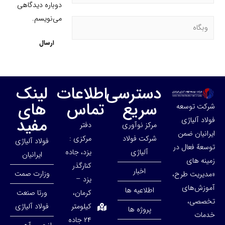
دوباره دیدگاهی
می‌نویسم.
دسترسی
اطلاعات
لینک
سریع
تماس
های
شرکت توسعه
مفید
فولاد آلیاژی
مرکز نوآوری
دفتر
ایرانیان ضمن
شرکت فولاد
مرکزی :
فولاد آلیاژی
توسعهً فعال در
آلیاژی
یزد، جاده
ایرانیان
زمینه های
کنارگذر
اخبار
وزارت صمت
«مدیریت طرح،
یزد –
آموزش‌های
اطلاعیه ها
کرمان،
ورتا صنعت
تخصصی،
کیلومتر
فولاد آلیاژی
پروژه ها
خدمات
۲۴ جاده