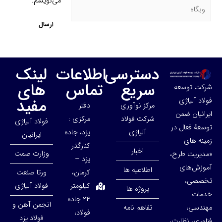
می‌نویسم.
دسترسی
اطلاعات
لینک
سریع
تماس
های
شرکت توسعه
مفید
فولاد آلیاژی
مرکز نوآوری
دفتر
ایرانیان ضمن
شرکت فولاد
مرکزی :
فولاد آلیاژی
توسعهً فعال در
آلیاژی
یزد، جاده
ایرانیان
زمینه های
کنارگذر
اخبار
وزارت صمت
«مدیریت طرح،
یزد –
آموزش‌های
اطلاعیه ها
کرمان،
ورتا صنعت
تخصصی،
کیلومتر
فولاد آلیاژی
پروژه ها
خدمات
۲۴ جاده
انجمن آهن و
مهندسی،
تفاهم نامه
فولاد،
فولاد یزد
فناوری، نظارت،