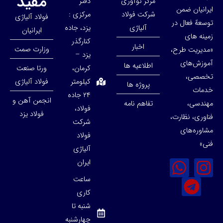
مفید
مرکز نوآوری
دفتر
ایرانیان ضمن
شرکت فولاد
مرکزی :
فولاد آلیاژی
توسعهً فعال در
آلیاژی
یزد، جاده
ایرانیان
زمینه های
کنارگذر
اخبار
وزارت صمت
«مدیریت طرح،
یزد –
آموزش‌های
اطلاعیه ها
کرمان،
ورتا صنعت
تخصصی،
کیلومتر
فولاد آلیاژی
پروژه ها
خدمات
۲۴ جاده
انجمن آهن و
مهندسی،
تفاهم نامه
فولاد،
فولاد یزد
فناوری، نظارت،
شرکت
مشاوره‌های
فولاد
فنی»
آلیاژی
ایران
ساعت
کاری
شنبه تا
چهارشنبه